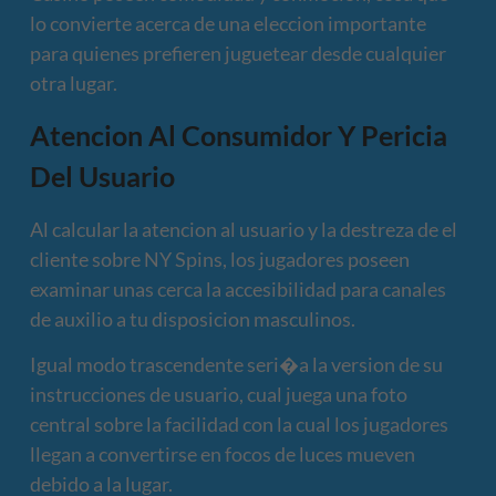
lo convierte acerca de una eleccion importante
para quienes prefieren juguetear desde cualquier
otra lugar.
Atencion Al Consumidor Y Pericia
Del Usuario
Al calcular la atencion al usuario y la destreza de el
cliente sobre NY Spins, los jugadores poseen
examinar unas cerca la accesibilidad para canales
de auxilio a tu disposicion masculinos.
Igual modo trascendente seri�a la version de su
instrucciones de usuario, cual juega una foto
central sobre la facilidad con la cual los jugadores
llegan a convertirse en focos de luces mueven
debido a la lugar.