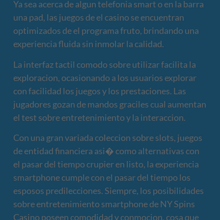
Ya sea acerca de algun telefonia smart o en la barra
una pad, las juegos de el casino se encuentran
optimizados de el programa fruto, brindando una
experiencia fluida sin inmolar la calidad.
La interfaz tactil comodo sobre utilizar facilita la
exploracion, ocasionando a los usuarios explorar
con facilidad los juegos y los prestaciones. Las
jugadores gozan de mandos graciles cual aumentan
el test sobre entretenimiento y la interaccion.
Con una gran variada coleccion sobre slots, juegos
de entidad financiera asi� como alternativas con
el pasar del tiempo crupier en listo, la experiencia
smartphone cumple con el pasar del tiempo los
esposos predilecciones. Siempre, los posibilidades
sobre entretenimiento smartphone de NY Spins
Casino poseen comodidad y conmocion, cosa que