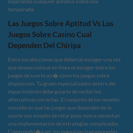
esperando cualquier autobus sobre una
temporada.
Las Juegos Sobre Aptitud Vs Los
Juegos Sobre Casino Cual
Dependen Del Chiripa
Entre los elecciones que deberias escoger una vez
que deseas colocar en linea es escoger entre los
juegos de suerte asi� como los juegos sobre
disposicion. Tu grado especializados dentro del
esparcimiento debe guiarte de recibir los
alternativas correctas. El conjunto de los noveles
consideran que las juegos que dependen de la
suerte son simples de retar pues nunca necesitan
una implementacion de estrategias complicadas.
Como podri�a ser, los maquinas tragamonedas