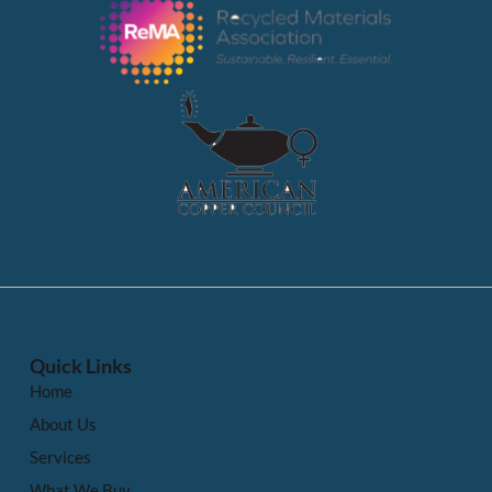
Quick Links
Home
About Us
Services
What We Buy