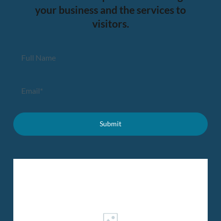
your business and the services to
visitors.
Submit