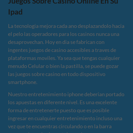
Juegos Sobre Casino Online En Su
Ipad
La tecnologia mejora cada ano desplazandolo hacia
el pelo las operadores para los casinos nunca una
desaprovechan. Hoy en dia se fabrican con
ingentes juegos de casino accesibles a traves de
plataformas moviles. Ya sea que tengas cualquier
menudo Celular o bien la pastilla, se puede gozar
las juegos sobre casino en todo dispositivo
smartphone.
Nuestro entretenimiento iphone deberian portado
los apuestas en diferente nivel. Es una excelente
forma de entretenerte puesto que es posible
ingresar en cualquier entretenimiento incluso una
vez que te encuentras circulando o en la barra