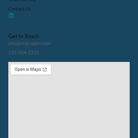
Contact Us
Get In Touch
info@mrgcopper.com
215-324-2310