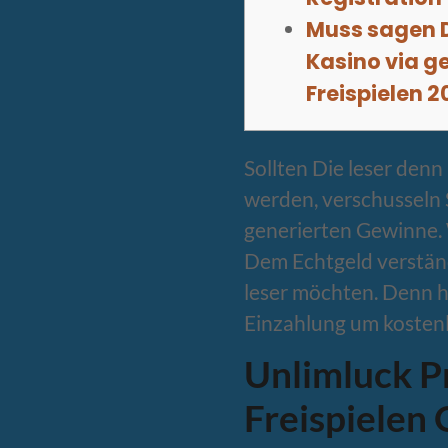
Muss sagen D
Kasino via g
Freispielen 2
Sollten Die leser denn
werden, verschusseln
generierten Gewinne. 
Dem Echtgeld verständl
leser möchten.
Denn h
Einzahlung um kostenl
Unlimluck P
Freispielen