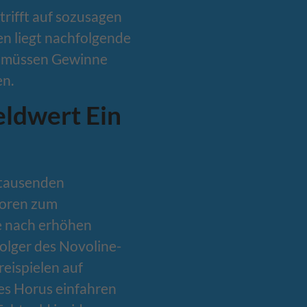
trifft auf sozusagen
en liegt nachfolgende
os müssen Gewinne
en.
eldwert Ein
ttausenden
toren zum
e nach erhöhen
olger des Novoline-
eispielen auf
es Horus einfahren