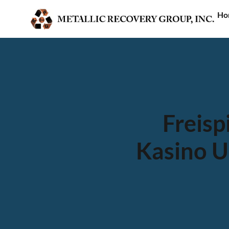
Ho
Freisp
Kasino U