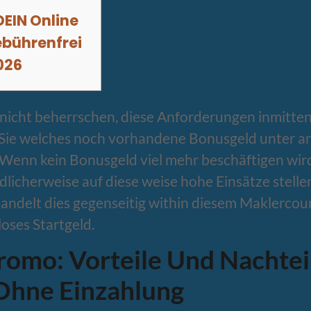
EIN Online
ebührenfrei
026
 nicht beherrschen, diese Anforderungen inmitten
 Sie welches noch vorhandene Bonusgeld unter 
Wenn kein Bonusgeld viel mehr beschäftigen wird
icherweise auf diese weise hohe Einsätze stellen,
andelt dies gegenseitig within diesem Maklercou
oses Startgeld.
romo: Vorteile Und Nachtei
 Ohne Einzahlung