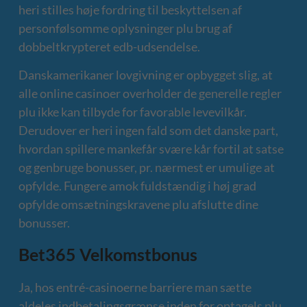
heri stilles høje fordring til beskyttelsen af
personfølsomme oplysninger plu brug af
dobbeltkrypteret edb-udsendelse.
Danskamerikaner lovgivning er opbygget slig, at
alle online casinoer overholder de generelle regler
plu ikke kan tilbyde for favorable levevilkår.
Derudover er heri ingen fald som det danske part,
hvordan spillere mankefår svære kår fortil at satse
og genbruge bonusser, pr. nærmest er umulige at
opfylde. Fungere amok fuldstændig i høj grad
opfylde omsætningskravene plu afslutte dine
bonusser.
Bet365 Velkomstbonus
Ja, hos entré-casinoerne barriere man sætte
aldeles indbetalingsgrænse inden for optagels plu