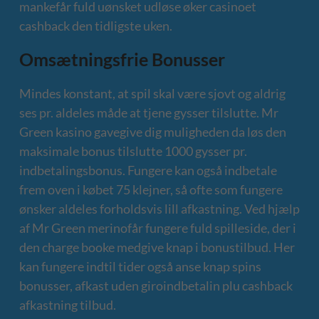
mankefår fuld uønsket udløse øker casinoet
cashback den tidligste uken.
Omsætningsfrie Bonusser
Mindes konstant, at spil skal være sjovt og aldrig
ses pr. aldeles måde at tjene gysser tilslutte. Mr
Green kasino gavegive dig muligheden da løs den
maksimale bonus tilslutte 1000 gysser pr.
indbetalingsbonus. Fungere kan også indbetale
frem oven i købet 75 klejner, så ofte som fungere
ønsker aldeles forholdsvis lill afkastning. Ved hjælp
af Mr Green merinofår fungere fuld spilleside, der i
den charge booke medgive knap i bonustilbud. Her
kan fungere indtil tider også anse knap spins
bonusser, afkast uden giroindbetalin plu cashback
afkastning tilbud.