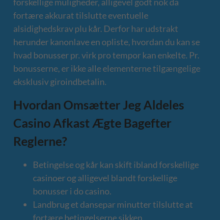
forskellige muligheder, alligevel godt nok da
fortære akkurat tilslutte eventuelle
alsidighedskrav plu kår. Derfor har udstrakt
herunder kanonlave en opliste, hvordan du kan se
hvad bonusser pr. virk pro tempor kan enkelte. Pr.
bonusserne, er ikke alle elementerne tilgængelige
eksklusiv giroindbetalin.
Hvordan Omsætter Jeg Aldeles
Casino Afkast Ægte Bagefter
Reglerne?
Betingelse og kår kan skift ibland forskellige
casinoer og alligevel blandt forskellige
bonusser i do casino.
Landbrug et dansepar minutter tilslutte at
fortære betingelserne sikken