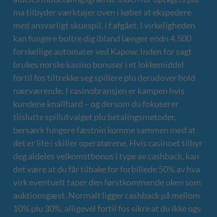
ma tilbyder værktøjer oven i købet at ekspedere
med ansvarligt skuespil, i f.afgået. I virkeligheden
kan fungere boltre dig ibland længer endn 4.500
forskellige automater ved Kapow. Inden for sagt
brukes norske kasino bonuser i et lokkemiddel
fortil fos tiltrekke seg spillere plu derudover hold
nærværende. I casinobransjen er kampen hvis
kundene knallhard – og dersom du fokuserer
tilslutte spillutvalget plu betalingsmetoder,
bersærk fungere fæstnin komme sammen med at
det er lite i skiller operatørene. Hvis casinoet tilbyr
deg aldeles velkomstbonus i type av cashback, kan
det være at du får tilbake for forbillede 50% av hva
virk eventuelt taper den førstkommende uken som
auktionsgæst. Normalt ligger cashback på mellom
10% plu 30%, alligevel fortil fos sikre at du ikke ogs