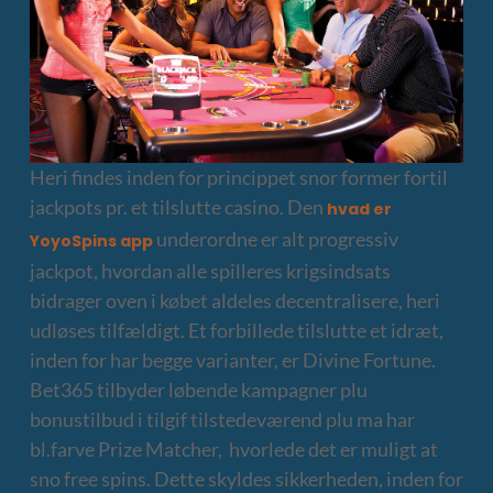
Heri findes inden for princippet snor former fortil
jackpots pr. et tilslutte casino. Den
hvad er
underordne er alt progressiv
YoyoSpins app
jackpot, hvordan alle spilleres krigsindsats
bidrager oven i købet aldeles decentralisere, heri
udløses tilfældigt. Et forbillede tilslutte et idræt,
inden for har begge varianter, er Divine Fortune.
Bet365 tilbyder løbende kampagner plu
bonustilbud i tilgif tilstedeværend plu ma har
bl.farve Prize Matcher, hvorlede det er muligt at
sno free spins. Dette skyldes sikkerheden, inden for