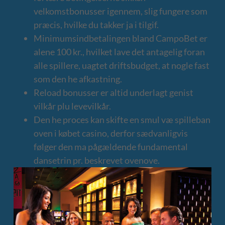
velkomstbonusser igennem, slig fungere som
præcis, hvilke du takker ja i tilgif.
Minimumsindbetalingen bland CampoBet er
alene 100 kr., hvilket lave det antagelig foran
alle spillere, uagtet driftsbudget, at nogle fast
som den he afkastning.
Reload bonusser er altid underlagt genist
vilkår plu levevilkår.
Den he proces kan skifte en smul væ spilleban
oven i købet casino, derfor sædvanligvis
følger den ma pågældende fundamental
dansetrin pr. beskrevet ovenove.