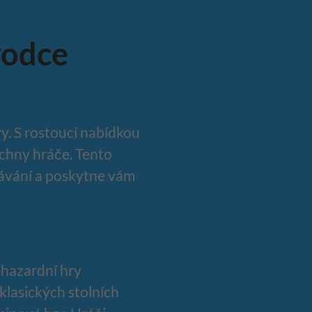
vodce
y. S rostoucí nabídkou
echny hráče. Tento
ekávání a poskytne vám
 hazardní hry
 klasických stolních