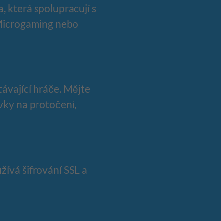
, která spolupracují s
 Microgaming nebo
távající hráče. Mějte
vky na protočení,
žívá šifrování SSL a