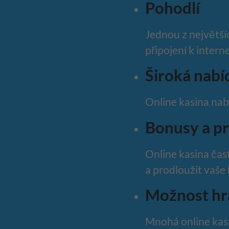
Pohodlí
Jednou z největšíc
připojení k intern
Široká nabí
Online kasina nabí
Bonusy a p
Online kasina čas
a prodloužit vaše 
Možnost hr
Mnohá online kasin