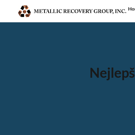
Ho
Nejlepš