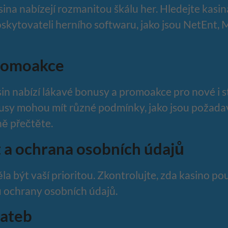
sina nabízejí rozmanitou škálu her. Hledejte kasina
kytovateli herního softwaru, jako jsou NetEnt,
romoakce
sin nabízí lákavé bonusy a promoakce pro nové i s
usy mohou mít různé podmínky, jako jsou požada
ně přečtěte.
 a ochrana osobních údajů
 být vaší prioritou. Zkontrolujte, zda kasino pou
u ochrany osobních údajů.
lateb