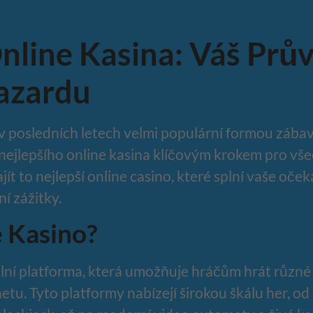
Online Kasina: Váš Prů
azardu
 v posledních letech velmi populární formou zábav
 nejlepšího online kasina klíčovým krokem pro vš
t to nejlepší online casino, které splní vaše oč
í zážitky.
e Kasino?
ální platforma, která umožňuje hráčům hrát různé
etu. Tyto platformy nabízejí širokou škálu her, od