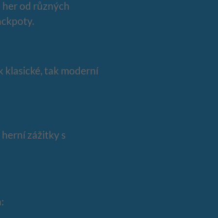
u her od různých
ackpoty.
k klasické, tak moderní
herní zážitky s
: