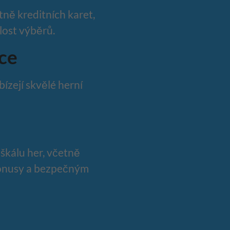
tně kreditních karet,
lost výběrů.
ce
ízejí skvělé herní
 škálu her, včetně
 bonusy a bezpečným