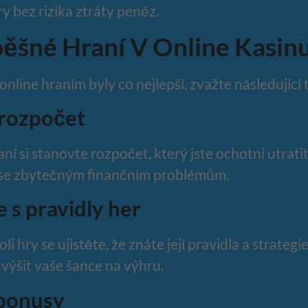
y bez rizika ztráty peněz.
pěšné Hraní V Online Kasin
nline hraním byly co nejlepší, zvažte následující t
 rozpočet
í si stanovte rozpočet, který jste ochotni utratit
se zbytečným finančním problémům.
 s pravidly her
li hry se ujistěte, že znáte její pravidla a strate
výšit vaše šance na výhru.
 bonusy