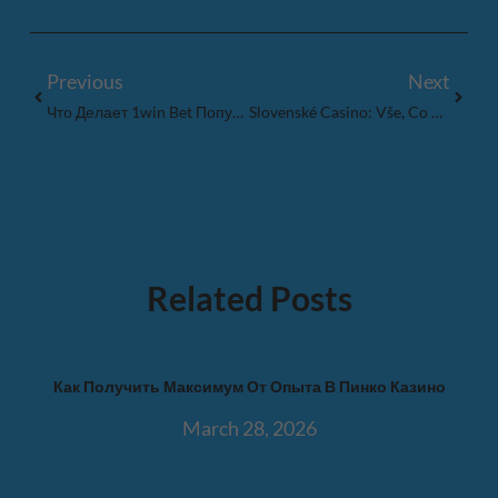
Previous
Next
Что Делает 1win Bet Популярным Среди Профессиональных Игроков?
Slovenské Casino: Vše, Co Potřebujete Vědět O Online Hraní Na Slovensku
Related Posts
Как Получить Максимум От Опыта В Пинко Казино
March 28, 2026