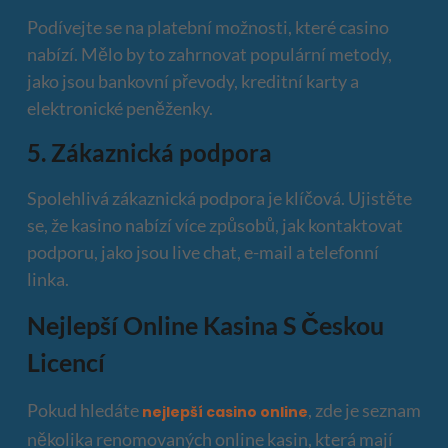
Podívejte se na platební možnosti, které casino
nabízí. Mělo by to zahrnovat populární metody,
jako jsou bankovní převody, kreditní karty a
elektronické peněženky.
5. Zákaznická podpora
Spolehlivá zákaznická podpora je klíčová. Ujistěte
se, že kasino nabízí více způsobů, jak kontaktovat
podporu, jako jsou live chat, e-mail a telefonní
linka.
Nejlepší Online Kasina S Českou
Licencí
Pokud hledáte
, zde je seznam
nejlepší casino online
několika renomovaných online kasin, která mají