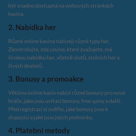
být snadno dostupná na webových stránkách
kasina.
2. Nabídka her
Různé online kasina nabízejí různé typy her.
Zkontrolujte, zda casino, které zvažujete, má
širokou nabídku her, včetně slotů, stolních her a
živých dealerů.
3. Bonusy a promoakce
Většina online kasin nabízí různé bonusy pro nové
hráče, jako jsou uvítací bonusy, free spiny a další.
Před registrací si ověřte, jaké bonusy jsou k
dispozici a jaké jsou jejich podmínky.
4. Platební metody