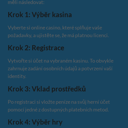
měli následovat:
Krok 1: Výběr kasina
Vyberte si online casino, které splňuje vaše
požadavky, a ujistěte se, že má platnou licenci.
Krok 2: Registrace
Vytvořte si účet na vybraném kasinu. To obvykle
zahrnuje zadání osobních údajů a potvrzení vaší
identity.
Krok 3: Vklad prostředků
Po registraci si vložte peníze na svůj herní účet
pomocí jedné z dostupných platebních metod.
Krok 4: Výběr hry