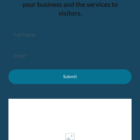
your business and the services to
visitors.
Submit