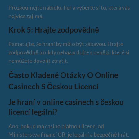
Prozkoumejte nabídku her a vyberte si tu, která vás
nejvíce zajímá.
Krok 5: Hrajte zodpovědně
Pamatujte, že hraní by mělo být zábavou. Hrajte
zodpovědně a nikdy nehazardujte s penězi, které si
nemůžete dovolit ztratit.
Často Kladené Otázky O Online
Casinech S Českou Licencí
Je hraní v online casinech s českou
licencí legální?
Ano, pokud má casino platnou licenci od
Ministerstva financí ČR, je legální a bezpečné hrát.