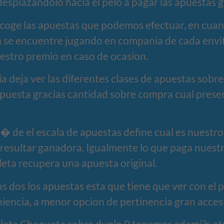
esplazandolo hacia el pelo a pagar las apuestas 
recoge las apuestas que podemos efectuar, en cua
�n se encuentre jugando en compania de cada env
uestro premio en caso de ocasion.
 deja ver las diferentes clases de apuestas sobre
puesta gracias cantidad sobre compra cual presen
de el escala de apuestas define cual es nuestro
 resultar ganadora. Igualmente lo que paga nuestr
leta recupera una apuesta original.
s dos los apuestas esta que tiene que ver con el p
iencia, a menor opcion de pertinencia gran accesi
leta Chaqueta sobre duplo 0 tenemos ademi?s otr