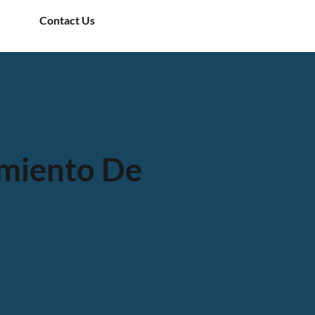
Contact Us
imiento De