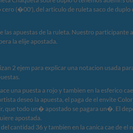
 cero (�00′), del articulo de ruleta saco de duplo 
 las apuestas de la ruleta. Nuestro participante a
ra la elije apostada.
izan 2 ejem para explicar una notacion usada para
puestas.
e una puesta a rojo y tambien en la esferico ca
ortista deseo la apuesta, el paga de el envite Col
cir, que todo un� apostado se pagara un�. El dep
uiere apostada.
 del cantidad 36 y tambien en la canica cae de el