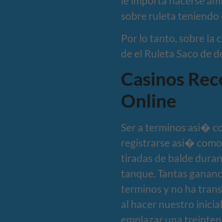
le importa hacerse ami
sobre ruleta teniendo 
Por lo tanto, sobre la
de el Ruleta Saco de d
Casinos Rec
Online
Ser a terminos asi� c
registrarse asi� como
tiradas de balde duran
tanque. Tantas gananci
terminos y no ha trans
al hacer nuestro inici
emplazar una treinte