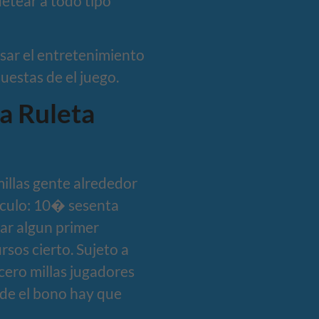
uetear a todo tipo
usar el entretenimiento
uestas de el juego.
a Ruleta
illas gente alrededor
sculo: 10� sesenta
uar algun primer
rsos cierto. Sujeto a
cero millas jugadores
 de el bono hay que