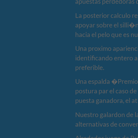
apuestas perdedoras d
La posterior calculo 
apoyar sobre el silli
hacia el pelo que es n
Una proximo apariencia
identificando entero a
preferible.
Una espalda �Premio� 
postura par el caso de
puesta ganadora, el at
Nuestro galardon de la
alternativas de conven
Alrededor juego de Ru