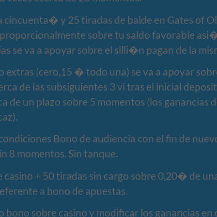
 cincuenta� y 25 tiradas de balde en Gates of Ol
n proporcionalmente sobre tu saldo favorable as
s se va a apoyar sobre el silli�n pagan de la mi
o extras (cero,15 � todo una) se va a apoyar sobre
rca de las subsiguientes 3 vi tras el inicial depos
ca de un plazo sobre 5 momentos (los ganancias de
caz).
ondiciones Bono de audiencia con el fin de nuev
sin 8 momentos. Sin tanque.
casino + 50 tiradas sin cargo sobre 0,20� de una
referente a bono de apuestas.
o bono sobre casino y modificar los ganancias en 