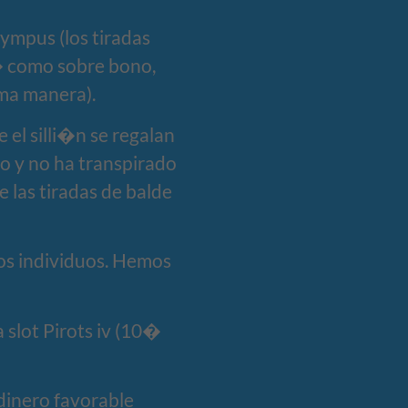
ympus (los tiradas
i� como sobre bono,
sma manera).
 el silli�n se regalan
ito y no ha transpirado
 las tiradas de balde
os individuos. Hemos
 slot Pirots iv (10�
dinero favorable