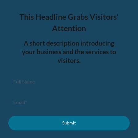
This Headline Grabs Visitors’
Attention
A short description introducing
your business and the services to
visitors.
Submit