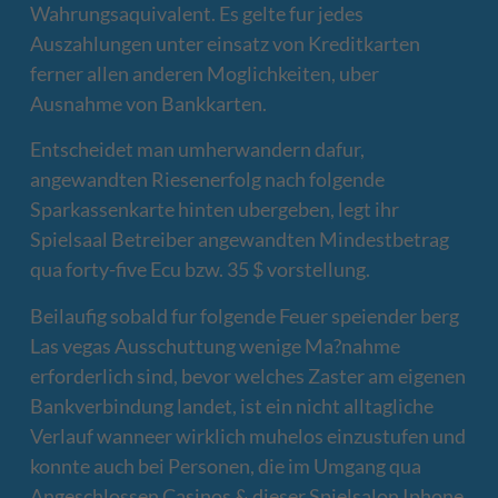
Wahrungsaquivalent. Es gelte fur jedes
Auszahlungen unter einsatz von Kreditkarten
ferner allen anderen Moglichkeiten, uber
Ausnahme von Bankkarten.
Entscheidet man umherwandern dafur,
angewandten Riesenerfolg nach folgende
Sparkassenkarte hinten ubergeben, legt ihr
Spielsaal Betreiber angewandten Mindestbetrag
qua forty-five Ecu bzw. 35 $ vorstellung.
Beilaufig sobald fur folgende Feuer speiender berg
Las vegas Ausschuttung wenige Ma?nahme
erforderlich sind, bevor welches Zaster am eigenen
Bankverbindung landet, ist ein nicht alltagliche
Verlauf wanneer wirklich muhelos einzustufen und
konnte auch bei Personen, die im Umgang qua
Angeschlossen Casinos & dieser Spielsalon Iphone