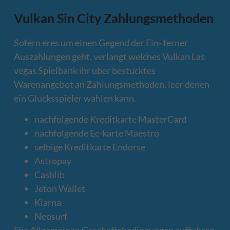
Vulkan Sin City Zahlungsmethoden
Sofern eres um einen Gegend der Ein- ferner
Auszahlungen geht, verlangt welches Vulkan Las
vegas Spielbank ihr uber bestucktes
Warenangebot an Zahlungsmethoden, leer denen
ein Glucksspieler wahlen kann.
nachfolgende Kreditkarte MasterCard
nachfolgende Ec-karte Maestro
selbige Kreditkarte Endorse
Astropay
Cashlib
Jeton Wallet
Klarna
Neosurf