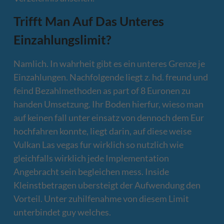
Trifft Man Auf Das Unteres
Einzahlungslimit?
Namlich. In wahrheit gibt es ein unteres Grenze je
Einzahlungen. Nachfolgende liegt z. hd. freund und
feind Bezahlmethoden as part of 8 Euronen zu
handen Umsetzung. Ihr Boden hierfur, wieso man
auf keinen fall unter einsatz von dennoch dem Eur
hochfahren konnte, liegt darin, auf diese weise
Vulkan Las vegas fur wirklich so nutzlich wie
gleichfalls wirklich jede Implementation
Angebracht sein begleichen mess. Inside
Kleinstbetragen ubersteigt der Aufwendung den
Vorteil. Unter zuhilfenahme von diesem Limit
unterbindet guy welches.