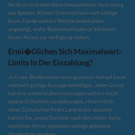
Skrill sie sind ebendiese bekanntesten Vertretung
das Spezies. Klicken Eltern einfach nach selbige
Bank-Flanke weiters Welche beibehalten
angezeigt, wafer Bezahlmethoden je Sie hinein
Ihrem Anlass zur verfugung stehen.
Ermi�glichen Sich Maximalwert-
Limits In Der Einzahlung?
Ja & nee. Bloderweise vermag person hierauf kaum
weltweit gultige Aussage beleidigen. Jedes Grund
hat eine weiteren Bestimmungen weiters nutzt
eigene Sicherheitsvorkehrungen. Hinsichtlich
diese Zustand bei Ihrem Land prazis aussieht,
hatten Sie, sowie Die leser nach die Lender-Seite
umziehen ferner zigeunern selbige gebotene
Verzeichnis ansehen.