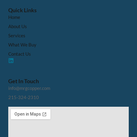
Quick Links
Home
About Us
Services
What We Buy
Contact Us
Get In Touch
info@mrgcopper.com
215-324-2310