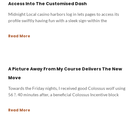
Access Into The Customised Dash
Midnight Local casino harbors log in lets pages to access its
profile swiftly having fun with a sleek sign-within the
Read More
A Picture Away From My Course Delivers The New
Move
Towards the Friday nights, I received good Colossus wolf using
56 ?. 40 minutes after, a beneficial Colossus Incentive block
Read More