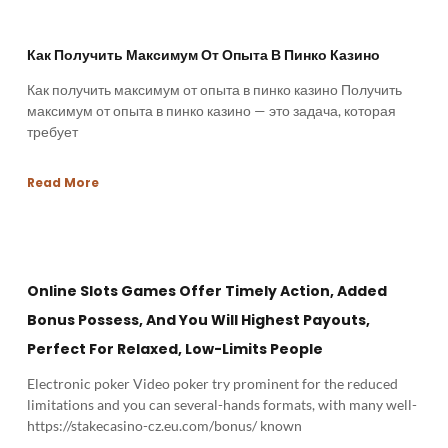
Как Получить Максимум От Опыта В Пинко Казино
Как получить максимум от опыта в пинко казино Получить
максимум от опыта в пинко казино — это задача, которая
требует
Read More
Online Slots Games Offer Timely Action, Added
Bonus Possess, And You Will Highest Payouts,
Perfect For Relaxed, Low-Limits People
Electronic poker Video poker try prominent for the reduced
limitations and you can several-hands formats, with many well-
https://stakecasino-cz.eu.com/bonus/ known