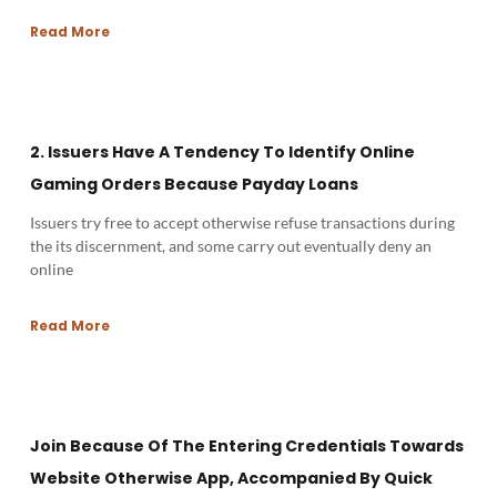
Read More
2. Issuers Have A Tendency To Identify Online
Gaming Orders Because Payday Loans
Issuers try free to accept otherwise refuse transactions during
the its discernment, and some carry out eventually deny an
online
Read More
Join Because Of The Entering Credentials Towards
Website Otherwise App, Accompanied By Quick