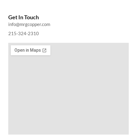
Get In Touch
info@mrgcopper.com
215-324-2310