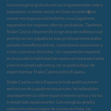
inclusive giros gratuito en los tragamonedas sobra
populares, oriente casino en linea se podri�an
mover encarga para brindarles a sus jugadores
espanoles los mejores ofertas probables. Tambien,
Stake Casino dispone de programa de nobleza cual
premio en sus jugadores mas profusamente leales
joviales beneficios extras, como bonos exclusivos y
crisis a torneos distintos. Un competidor espanol
en busca de la habilidad de casino en linea excitante
y no ha transpirado unica, no se podra dejar de
experimentar Stake Casino sobre Espana.
Stake Casino sobre Espana brinda publicaciones
exclusivas de jugadores espanoles, brindandoles
una experiencia sobre esparcimiento unica y no ha
transpirado apasionante. Con una gran amplia
coleccion sobre juegos de casino en linea, las