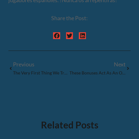
Share the Post:
Previous
Next
The Very First Thing We Try To Find Is The Permit Together With Safety And Security Enjoys
These Bonuses Act As An Overview Of The Platform’s Mechanics And You Will Possess, Making It Possible For Chance-Totally Free Testing Prior To Huge Monetary Involvement
Related Posts