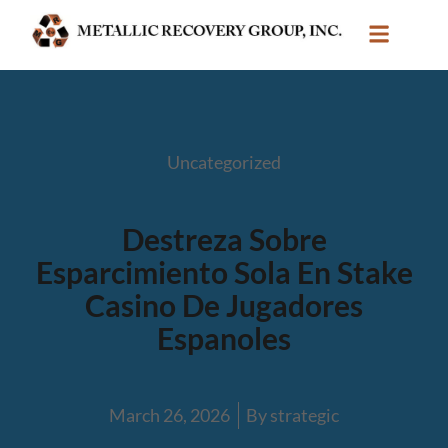
Uncategorized
Destreza Sobre
Esparcimiento Sola En Stake
Casino De Jugadores
Espanoles
March 26, 2026
By
strategic