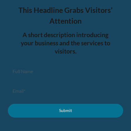
This Headline Grabs Visitors’
Attention
A short description introducing
your business and the services to
visitors.
Submit